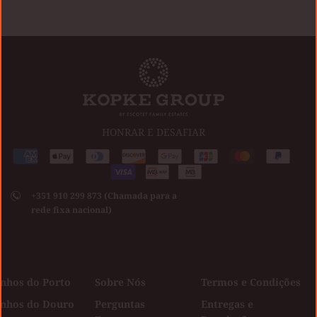
HONRAR E DESAFIAR
Métodos
American
Apple
Diners
Discover
Google
Jcb
Master
Paypal
de
express
pay
club
Visa
pay
pagamento
+351 910 299 873 (Chamada para a
aceites
rede fixa nacional)
inhos do Porto
Sobre Nós
Termos e Condições
inhos do Douro
Perguntas
Entregas e