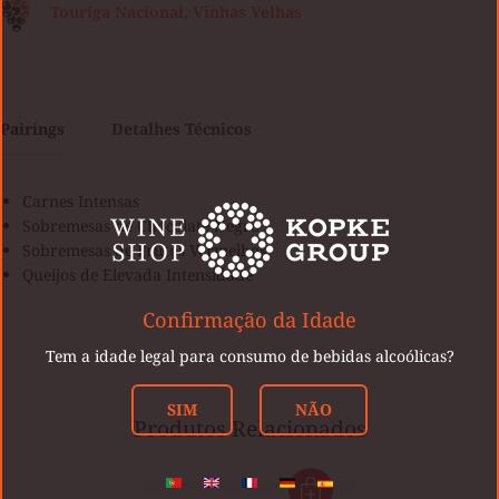
Touriga Nacional, Vinhas Velhas
Pairings
Detalhes Técnicos
Carnes Intensas
Sobremesas de Chocolate Negro
Sobremesas de Frutos Vermelhos
Queijos de Elevada Intensidade
Confirmação da Idade
Tem a idade legal para consumo de bebidas alcoólicas?
SIM
NÃO
Produtos Relacionados