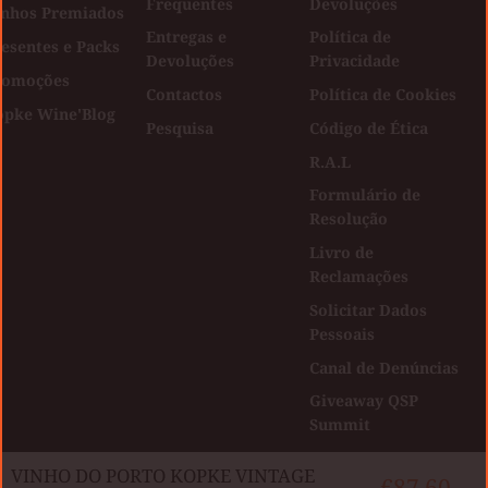
Frequentes
Devoluções
inhos Premiados
Entregas e
Política de
esentes e Packs
Devoluções
Privacidade
romoções
Contactos
Política de Cookies
opke Wine'Blog
Pesquisa
Código de Ética
R.A.L
Formulário de
Resolução
Livro de
Reclamações
Solicitar Dados
Pessoais
Canal de Denúncias
Giveaway QSP
Summit
Facebook
Instagram
VINHO DO PORTO KOPKE VINTAGE
€87,60