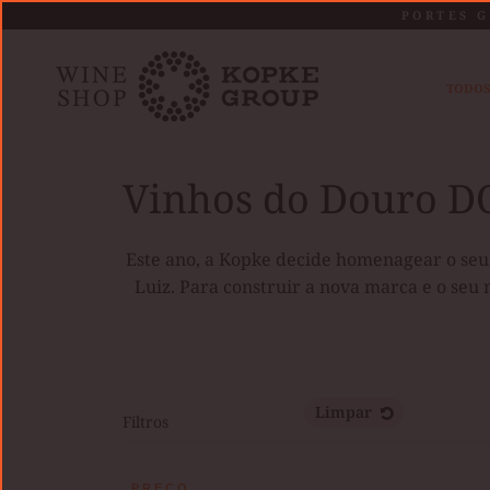
Saltar
PORTES G
para
o
TODOS
conteúdo
Home
Vinhos do Douro DOC São Luiz
Ari
Vinhos do Douro D
Este ano, a Kopke decide homenagear o seu 
Luiz. Para construir a nova marca e o seu 
Limpar
Filtros
PREÇO