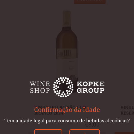
DOURO
DO
SÃO
DOURO
LUIZ
SÃO
BRANCO
LUIZ
2024
RESERV
BRANCO
2024
VINHO DOURO SÃO LUIZ
VINHO
Confirmação da Idade
BRANCO 2024
RESER
Tem a idade legal para consumo de bebidas alcoólicas?
€8,00