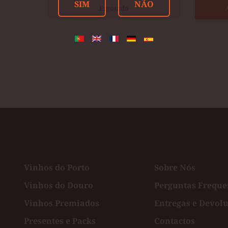
SIM
NÃO
Esgotado
Vinhos do Porto
Sobre Nós
Vinhos do Douro
Perguntas Freque
Vinhos Premiados
Entregas e Devol
ster
Presentes e Packs
Contactos