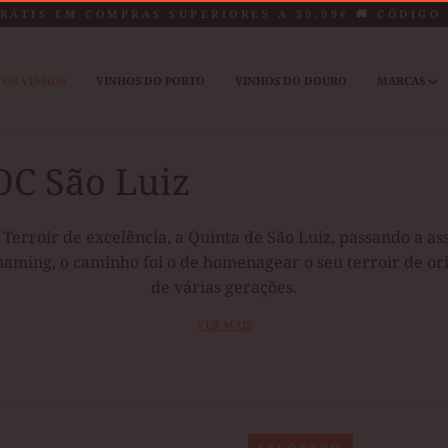
RÁTIS EM COMPRAS SUPERIORES A 39.99€ 🚚 CÓDIG
 OS VINHOS
VINHOS DO PORTO
VINHOS DO DOURO
MARCAS
nto
OC São Luiz
Terroir de excelência, a Quinta de São Luiz, passando a a
naming, o caminho foi o de homenagear o seu terroir de or
de várias gerações.
VER MAIS
VINHO
VINHO
ESGOTADO