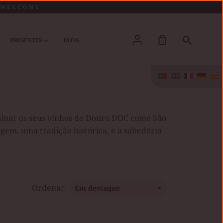
O WELCOME
Conta
Pesquis
PRESENTES
BLOG
0
ssinar os seus vinhos do Douro DOC como São
igem, uma tradição histórica, e a sabedoria
Ordenar: